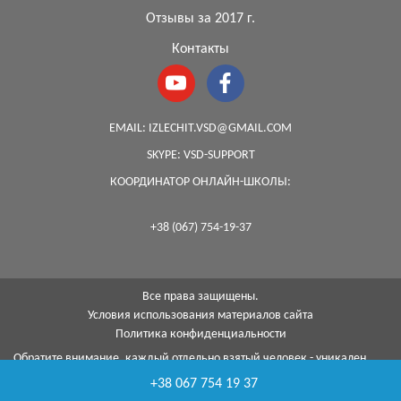
Отзывы за 2017 г.
Контакты
EMAIL:
IZLECHIT.VSD@GMAIL.COM
SKYPE:
VSD-SUPPORT
КООРДИНАТОР ОНЛАЙН-ШКОЛЫ:
+38 (067) 754-19-37
Все права защищены.
Условия использования материалов сайта
Политика конфиденциальности
Обратите внимание, каждый отдельно взятый человек - уникален,
поэтому, к сожалению, я не могу гарантировать на 100%, что с
помощью моей методики я смогу помочь каждому...
+38 067 754 19 37