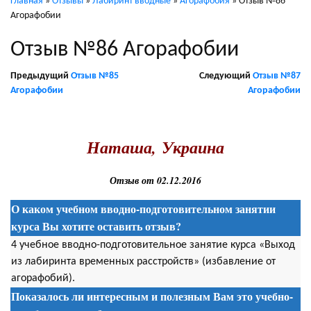
Главная
»
Отзывы
»
Лабиринт вводные
»
Агорафобия
»
Отзыв №86
Агорафобии
Отзыв №86 Агорафобии
Предыдущий
Отзыв №85
Следующий
Отзыв №87
Агорафобии
Агорафобии
.
Наташа, Украина
Отзыв от 02.12.2016
О каком учебном вводно-подготовительном занятии
курса Вы хотите оставить отзыв?
4 учебное вводно-подготовительное занятие курса «Выход
из лабиринта временных расстройств» (избавление от
агорафобий).
Показалось ли интересным и полезным Вам это учебно-