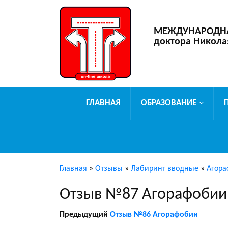
МЕЖДУНАРОДНАЯ
доктора Никола
ГЛАВНАЯ
ОБРАЗОВАНИЕ
Главная
»
Отзывы
»
Лабиринт вводные
»
Агора
Отзыв №87 Агорафобии
Предыдущий
Отзыв №86 Агорафобии