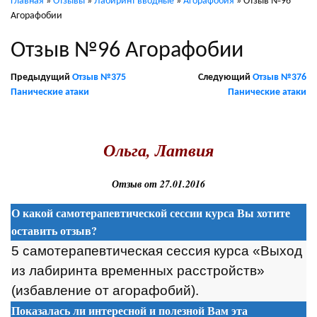
Главная
»
Отзывы
»
Лабиринт вводные
»
Агорафобия
»
Отзыв №96
Агорафобии
Отзыв №96 Агорафобии
Предыдущий
Отзыв №375
Следующий
Отзыв №376
Панические атаки
Панические атаки
.
Ольга, Латвия
Отзыв от 27.01.2016
О какой самотерапевтической сессии курса Вы хотите
оставить отзыв?
5 самотерапевтическая сессия курса «Выход
из лабиринта временных расстройств»
(избавление от агорафобий).
Показалась ли интересной и полезной Вам эта