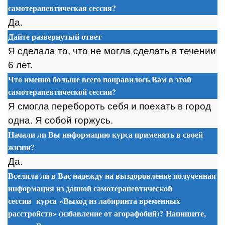
самотерапевтическая сессия
?
Да.
Дайте развернутый ответ
Я сделала т
о
, чт
о
не м
о
гла сделать в течении
6 лет.
Что именно больше всего понравилось Вам в этой
самотерапевтической сессии
?
Я см
о
гла переб
о
р
о
ть себя и п
о
ехать в г
о
р
о
д
о
дна. Я с
о
б
о
й г
о
ржусь.
Начали ли Вы информацию курса применять в своей
жизни?
Да.
Вселила ли в Вас надежду на выздоровление полученная
информация из данной
самотерапевтической
сессии
курса
«Выход из лабиринта временных
расстройств» (избавление от агорафобий)? Напишите,