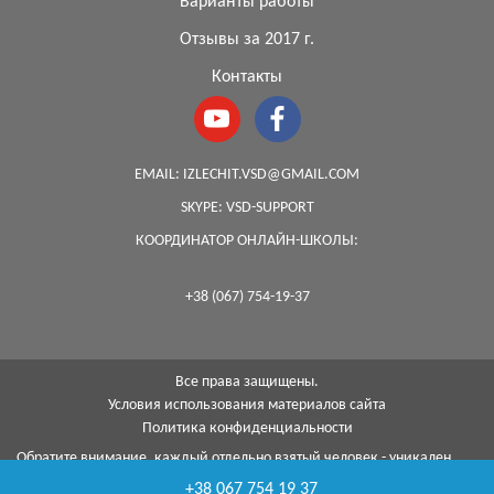
Варианты работы
Отзывы за 2017 г.
Контакты
EMAIL:
IZLECHIT.VSD@GMAIL.COM
SKYPE:
VSD-SUPPORT
КООРДИНАТОР ОНЛАЙН-ШКОЛЫ:
+38 (067) 754-19-37
Все права защищены.
Условия использования материалов сайта
Политика конфиденциальности
Обратите внимание, каждый отдельно взятый человек - уникален,
поэтому, к сожалению, я не могу гарантировать на 100%, что с
+38 067 754 19 37
помощью моей методики я смогу помочь каждому...