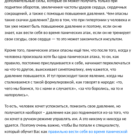
дополнительные силы, которые он может получить только при
поднятии оборотов, увеличения частоты ударов сердца, сердечных
сокращений, а также с помощью повышения давления. Чем опасны
такие скачки давления? Дело в том, что при гипертонии у человека и
так уже может быть повышенное давление и поэтому, если он не
знает, как вести себя во время панических атак, если он не тренирует
свои сосуды, свое сердце — то это может закончиться инсультом.
Кроме того, панические атаки опасны ещё тем, что после того, когда у
человека произошла хотя бы одна паническая атака, то он, как
правило, постоянно прислушивается к себе, начинает переключаться
на что-то другое, выискивает симптоматику, ему кажется, что
давление повышается. И тут происходит такое явление, когда мы
сталкиваемся с такой формулировкой, как говорят в народе: «то,
чего мы боимся, то с нами и случается», «за что боролись, на то и
напоролись».
То есть, человек хочет успокоиться, понизить свое давление, но
получается наоборот – давление как раз поднимается из-за того, что
он хочет в ручном режиме управлять им. А это никому и никогда не
удается. Поэтому очень важно, чтобы Вы попали к специалисту,
который обучит Вас как
правильно вести себя во время панической