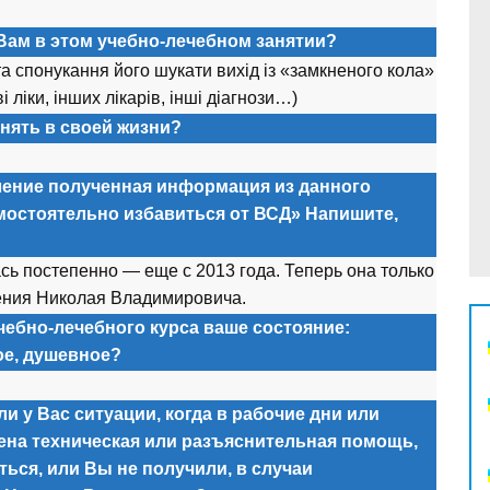
Вам в этом учебно-лечебном занятии?
а спонукання його шукати вихід із «замкненого кола»
 ліки, інших лікарів, інші діагнози…)
нять в своей жизни?
ление полученная информация из данного
амостоятельно избавиться от ВСД» Напишите,
ь постепенно — еще с 2013 года. Теперь она только
ния Николая Владимировича.
чебно-лечебного курса ваше состояние:
ое, душевное?
и у Вас ситуации, когда в рабочие дни или
ена техническая или разъяснительная помощь,
ься, или Вы не получили, в случаи