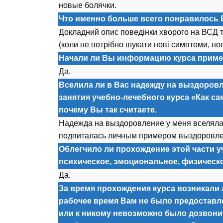
новые болячки.
Что именно больше всего понравилось 
Докладний опис поведінки хворого на ВСД т
(коли не потрібно шукати нові симптоми, нові
Начали ли Вы информацию курса приме
Да.
Вселила ли в Вас надежду на выздоров
занятия учебно-лечебного курса «Как с
почему Вы так считаете.
Надежда на выздоровление у меня вселялас
подпиталась личным примером выздоровле
Облегчило ли прохождение этой части у
психическое, эмоциональное, физическ
Да.
За время прохождения курса возникали л
рабочее время Вам не было предоставл
или к никому невозможно было дозвонит