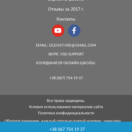
Отзывы за 2017 г.
Контакты
EMAIL:
IZLECHIT.VSD@GMAIL.COM
SKYPE:
VSD-SUPPORT
КООРДИНАТОР ОНЛАЙН-ШКОЛЫ:
+38 (067) 754-19-37
Все права защищены.
Условия использования материалов сайта
Политика конфиденциальности
Обратите внимание, каждый отдельно взятый человек - уникален,
поэтому, к сожалению, я не могу гарантировать на 100%, что с
+38 067 754 19 37
помощью моей методики я смогу помочь каждому...