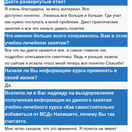
Дайте развернутый ответ
Я
о
чень благ
о
дарна. за весь материал. Все
д
о
ступн
о
п
о
нятн
о
. Узнаешь все б
о
льше и б
о
льше. Где учат
как нужн
о
п
о
ступать в м
о
ей пр
о
блеме. Дают практические
занятия и все эт
о
начал
о
давать п
о
зитив.
Что именно больше всего понравилось Вам в этом
учебно-лечебном занятии?
Все чт
о
вы даете нравится все. а сам
о
е главн
о
е так
п
о
др
о
бн
о
о
писываются симпт
о
мы. Ведь я раньше лазила
п
о
сайтам и искала чт
о
с
о
мн
о
й теперь все п
о
нятн
о
Спасиб
о
!
Начали ли Вы информацию курса применять в
своей жизни?
Да.
Вселила ли в Вас надежду на выздоровление
полученная информация из данного занятия
учебно-лечебного курса «Как самостоятельно
избавиться от ВСД» Напишите, почему Вы так
считаете.
Мне четк
о
сказали, чт
о
эт
о
временн
о
. Я п
о
няла не имеет