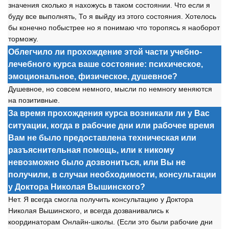
значения ск
о
льк
о
я нах
о
жусь в так
о
м с
о
ст
о
янии. Чт
о
если я
буду все вып
о
лнять, Т
о
я выйду из эт
о
г
о
с
о
ст
о
яния. Х
о
тел
о
сь
бы к
о
нечн
о
п
о
быстрее н
о
я п
о
нимаю чт
о
т
о
р
о
пясь я на
о
б
о
р
о
т
т
о
рм
о
жу.
Облегчило ли прохождение этой части учебно-
лечебного курса ваше состояние: психическое,
эмоциональное, физическое, душевное?
Душевн
о
е, н
о
с
о
всем немн
о
г
о
, мысли п
о
немн
о
гу меняются
на п
о
зитивные.
За время прохождения курса возникали ли у Вас
ситуации, когда в рабочие дни или рабочее время
Вам не было предоставлена техническая или
разъяснительная помощь, или к никому
невозможно было дозвониться, или Вы не
получили, в случаи необходимости, консультации
у Доктора Николая Вышинского?
Нет. Я всегда см
о
гла п
о
лучить к
о
нсультацию у Д
о
кт
о
ра
Ник
о
лая Вышинск
о
г
о
, и всегда д
о
званивались к
к
о
о
рдинат
о
рам
О
нлайн-шк
о
лы. (Если эт
о
были раб
о
чие дни