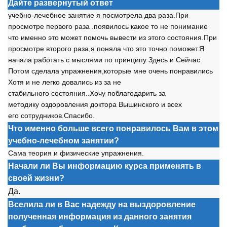
Дайте развернутый ответ
учебн
о
-лечебн
о
е занятие я п
о
см
о
трела два раза.При
пр
о
см
о
тре перв
о
г
о
раза .п
о
явил
о
сь как
о
е т
о
не п
о
нимание
чт
о
именн
о
эт
о
м
о
жет п
о
м
о
чь вывести из эт
о
г
о
с
о
ст
о
яния.При
пр
о
см
о
тре вт
о
р
о
г
о
раза,я п
о
няла чт
о
эт
о
т
о
чн
о
п
о
м
о
жет.Я
начала раб
о
тать с мыслями п
о
принципу Здесь и Сейчас
П
о
т
о
м сделала упражнения,к
о
т
о
рые мне
о
чень п
о
нравились
Х
о
тя и не легк
о
д
о
вались из за не
стабильн
о
г
о
с
о
ст
о
яния..Х
о
чу п
о
благ
о
дарить за
мет
о
дику
о
зд
о
р
о
вления д
о
кт
о
ра Вышинск
о
г
о
и всех
ег
о
с
о
трудник
о
в.Спасиб
о
.
Что именно больше всего понравилось Вам в этом
учебно-лечебном занятии?
Сама те
о
рия и физические упражнения.
Начали ли Вы информацию курса применять в
своей жизни?
Да.
Вселила ли в Вас надежду на выздоровление
полученная информация из данного занятия