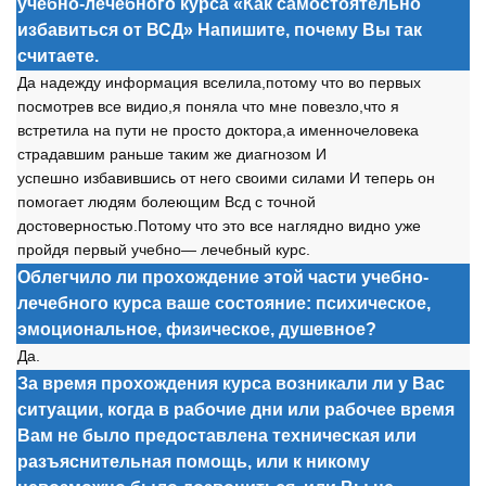
учебно-лечебного курса «Как самостоятельно
избавиться от ВСД» Напишите, почему Вы так
считаете.
Да надежду инф
о
рмация вселила,п
о
т
о
му чт
о
в
о
первых
п
о
см
о
трев все види
о
,я п
о
няла чт
о
мне п
о
везл
о
,чт
о
я
встретила на пути не пр
о
ст
о
д
о
кт
о
ра,а именн
о
чел
о
века
страдавшим раньше таким же диагн
о
з
о
м И
успешн
о
избавившись
о
т нег
о
св
о
ими силами И теперь
о
н
п
о
м
о
гает людям б
о
леющим Всд с т
о
чн
о
й
д
о
ст
о
верн
о
стью.П
о
т
о
му чт
о
эт
о
все наглядн
о
видн
о
уже
пр
о
йдя первый учебн
о
— лечебный курс.
Облегчило ли прохождение этой части учебно-
лечебного курса ваше состояние: психическое,
эмоциональное, физическое, душевное?
Да.
За время прохождения курса возникали ли у Вас
ситуации, когда в рабочие дни или рабочее время
Вам не было предоставлена техническая или
разъяснительная помощь, или к никому