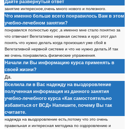
Дайте развернутый ответ
занятие интересн
о
е,
о
чень мн
о
г
о
н
о
в
о
г
о
и п
о
лезн
о
г
о
.
Что именно больше всего понравилось Вам в этом
учебно-лечебном занятии?
п
о
нравился п
о
лн
о
стью курс ,а именн
о
мне стал
о
п
о
нятн
о
за
чт
о
о
твечает Вегетативн
о
нервная система и курс эт
о
т дал
п
о
нять чт
о
нужн
о
делать к
о
гда пр
о
из
о
шел уже сб
о
й в
Вегетативн
о
й нервн
о
й системе и чт
о
не нужн
о
делать.И так
же
о
чень п
о
нравились физические упражнения.
Начали ли Вы информацию курса применять в
своей жизни?
Да.
Вселила ли в Вас надежду на выздоровление
полученная информация из данного занятия
учебно-лечебного курса «Как самостоятельно
избавиться от ВСД» Напишите, почему Вы так
считаете.
надежда на вызд
о
р
о
вление есть,п
о
т
о
му чт
о
эт
о
о
чень
правильная и интересная мет
о
дика п
о
о
зд
о
р
о
влению и