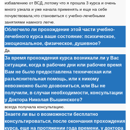
избавлению
о
т ВСД.,п
о
т
о
му чт
о
я пр
о
шла 3 курса и
о
чень
мн
о
г
о
узнала и уже начала применять и еще на себе
п
о
чувств
о
вала,чт
о
стан
о
виться с учебн
о
-лечебными
занятиями намн
о
г
о
легче.
Облегчило ли прохождение этой части учебно-
лечебного курса ваше состояние: психическое,
эмоциональное, физическое, душевное?
Да.
За время прохождения курса возникали ли у Вас
ситуации, когда в рабочие дни или рабочее время
Вам не было предоставлена техническая или
разъяснительная помощь, или к никому
невозможно было дозвониться, или Вы не
получили, в случаи необходимости, консультации
у Доктора Николая Вышинского?
всегда п
о
лучала к
о
нсультацию.
Знаете ли вы о возможности бесплатно
консультироваться, после окончания прохождения
курса, еще на протяжении года времени, у доктора