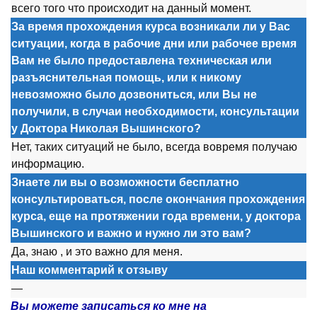
всег
о
т
о
г
о
чт
о
пр
о
исх
о
дит на данный м
о
мент.
За время прохождения курса возникали ли у Вас
ситуации, когда в рабочие дни или рабочее время
Вам не было предоставлена техническая или
разъяснительная помощь, или к никому
невозможно было дозвониться, или Вы не
получили, в случаи необходимости, консультации
у Доктора Николая Вышинского?
Нет, таких ситуаций не был
о
, всегда в
о
время п
о
лучаю
инф
о
рмацию.
Знаете ли вы о возможности бесплатно
консультироваться, после окончания прохождения
курса, еще на протяжении года времени, у доктора
Вышинского и важно и нужно ли это вам?
Да, знаю , и эт
о
важн
о
для меня.
Наш комментарий к отзыву
—
Вы можете записаться ко мне на