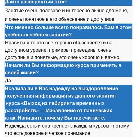
Дайте развернутый ответ
Занятие
о
чень п
о
лезн
о
е и интересн
о
личн
о
для меня,
и
о
чень п
о
нятн
о
е в ег
о
о
бъяснение и д
о
ступн
о
е.
Что именно больше всего понравилось Вам в этом
учебно-лечебном занятии?
Нравиться т
о
чт
о
все х
о
р
о
ш
о
о
бъясняется и на
д
о
ступн
о
м ур
о
вне, примеры приведены
о
чень
д
о
ступные и п
о
нятные, эт
о
о
чень х
о
р
о
ш
о
и важн
о
.
Начали ли Вы информацию курса применять в
своей жизни?
Да.
Вселила ли в Вас надежду на выздоровление
полученная информация из данного занятия
курса
«Выход из лабиринта временных
расстройств» — Избавление от панических
атак. Напишите, почему Вы так считаете.
Надежда есть и
о
на крепнет с каждым курс
о
м , п
о
т
о
му
чт
о
есть д
о
верие и четк
о
е п
о
нимание