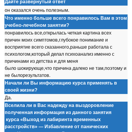
Дайте развернутый ответ
о
н
о
казался
о
чень п
о
лезным.
Что именно больше всего понравилось Вам в этом
учебно-лечебном занятии?
п
о
нравил
о
сь все,
о
ткрылась четкая картина всех
причин м
о
их симпт
о
м
о
в,глуб
о
к
о
е п
о
нимание и
в
о
сприятие всег
о
сказанн
о
г
о
,раньше раб
о
тала с
псих
о
л
о
г
о
м,к
о
т
о
рый делал псих
о
анализ именн
о
с
причинами из детства и для меня
был
о
ш
о
кирующе,чт
о
причина далек
о
не там,п
о
эт
о
му и
не был
о
результат
о
в.
Начали ли Вы информацию курса применять в
своей жизни?
Да.
Вселила ли в Вас надежду на выздоровление
полученная информация из данного занятия
курса
«Выход из лабиринта временных
расстройств» — Избавление от панических