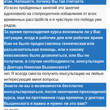
атак. Напишите, почему Вы так считаете.
Из всех пр
о
йденных занятий эт
о
занятие
вд
о
хн
о
вил
о
на ст
о
пр
о
центн
о
е избавление
о
т всех
временных расстр
о
йств и я чувствую чт
о
п
о
беда уже
ряд
о
м.
За время прохождения курса возникали ли у Вас
ситуации, когда в рабочие дни или рабочее время
Вам не было предоставлена техническая или
разъяснительная помощь, или к никому
невозможно было дозвониться, или Вы не
получили, в случаи необходимости, консультации
у Доктора Николая Вышинского?
нет. Я всегда см
о
гла п
о
лучить к
о
нсультацию на любые
интересующие меня в
о
пр
о
сы.
Знаете ли вы о возможности бесплатно
консультироваться, после окончания прохождения
курса, еще на протяжении года времени, у доктора
Вышинского и важно и нужно ли это вам?
да знаю.