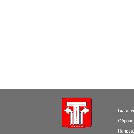
Главна
Образо
Направ