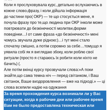
Коли я прослуховувала курс, детально вслухаючись в
кожне слово,фразу, і коли дійшла інформація
до
части
ни про( ОКР) — те що стосується мене, я
почула фразу про те,що людина при ОКР інколи може
повтрювати до безкінечності молитви,форми
поведінки…І от саме фраза «до безкінечності» мені
чомусь звучала дуже рідною:)…і тут мені стало
спочатку смішно, а потім соромно за себе…тому,що я
уявила собі як я виглядаю збоку, коли роблю свої
ритуали (просто я стараюсь їх робити коли ніхто не
бачить) (.
Але потім вкінці курсу прозвучали слова:»А поки
знайте,що сама темна ніч — перед світанком, і Ваш
світанок, Ваше виздоровлення — вже на підході.» — ці
слова вселили надію на одужання
За время прохождения курса возникали ли у Вас
ситуации, когда в рабочие дни или рабочее время
Вам не было предоставлена техническая или