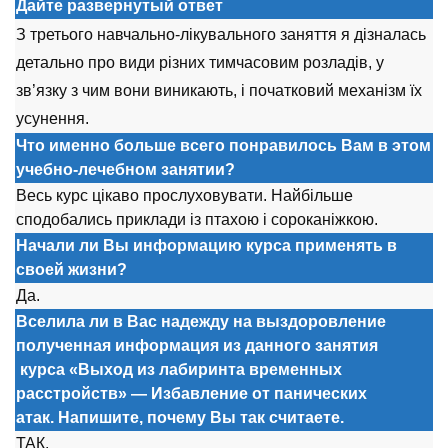
Дайте развернутый ответ
З третього навчально-лікувального заняття я дізналась
детально про види різних тимчасовим розладів, у
зв’язку з чим вони виникають, і початковий механізм їх
усунення.
Что именно больше всего понравилось Вам в этом
учебно-лечебном занятии?
Весь курс цікаво прослуховувати. Найбільше
сподобались приклади із птахою і сороканіжкою.
Начали ли Вы информацию курса применять в
своей жизни?
Да.
Вселила ли в Вас надежду на выздоровление
полученная информация из данного занятия
курса
«Выход из лабиринта временных
расстройств» — Избавление от панических
атак. Напишите, почему Вы так считаете.
ТАК.