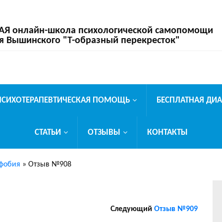
 онлайн-школа психологической самопомощи
я Вышинского "Т-образный перекресток"
ПСИХОТЕРАПЕВТИЧЕСКАЯ ПОМОЩЬ
БЕСПЛАТНАЯ ДИ
СТАТЬИ
ОТЗЫВЫ
КОНТАКТЫ
фобия
»
Отзыв №908
Следующий
Отзыв №909