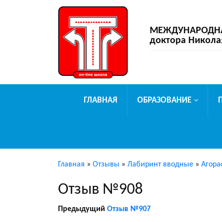
МЕЖДУНАРОДНАЯ
доктора Никола
ГЛАВНАЯ
ОБРАЗОВАНИЕ
Главная
»
Отзывы
»
Лабиринт вводные
»
Агора
Отзыв №908
Предыдущий
Отзыв №907