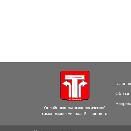
Главна
Образо
Направ
Онлайн-школы психологической
самопомощи Николая Вышинского