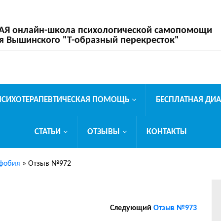
 онлайн-школа психологической самопомощи
я Вышинского "Т-образный перекресток"
ПСИХОТЕРАПЕВТИЧЕСКАЯ ПОМОЩЬ
БЕСПЛАТНАЯ ДИ
СТАТЬИ
ОТЗЫВЫ
КОНТАКТЫ
фобия
»
Отзыв №972
Следующий
Отзыв №973