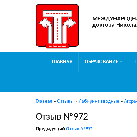
МЕЖДУНАРОДНАЯ
доктора Никола
ГЛАВНАЯ
ОБРАЗОВАНИЕ
Главная
»
Отзывы
»
Лабиринт вводные
»
Агора
Отзыв №972
Предыдущий
Отзыв №971