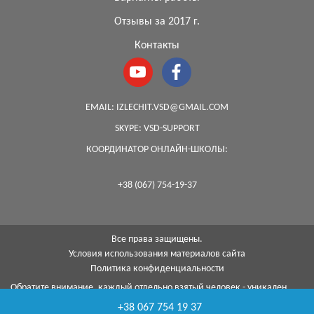
Отзывы за 2017 г.
Контакты
EMAIL:
IZLECHIT.VSD@GMAIL.COM
SKYPE:
VSD-SUPPORT
КООРДИНАТОР ОНЛАЙН-ШКОЛЫ:
+38 (067) 754-19-37
Все права защищены.
Условия использования материалов сайта
Политика конфиденциальности
Обратите внимание, каждый отдельно взятый человек - уникален,
поэтому, к сожалению, я не могу гарантировать на 100%, что с
+38 067 754 19 37
помощью моей методики я смогу помочь каждому...