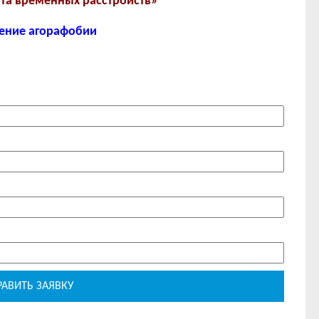
та временных расстройств»
ение агорафобии