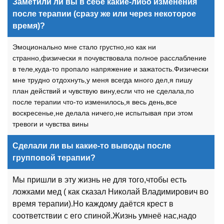
Заметили ли вы в себе какие-либо изменения
после терапии (сразу же или через некоторое
время)?
Эмоционально мне стало грустно,но как ни
странно,физически я почувствовала полное расслабление
в теле,куда-то пропало напряжение и зажатость.Физически
мне трудно отдохнуть,у меня всегда много дел,я пишу
план действий и чувствую вину,если что не сделала,по
после терапии что-то изменилось,я весь день,все
воскресенье,не делала ничего,не испытывая при этом
тревоги и чувства вины
Сделали ли вы какие-то выводы после
групповой терапии?
Мы пришли в эту жизнь не для того,чтобы есть
ложками мед ( как сказал Николай Владимирович во
время терапии).Но каждому даётся крест в
соответствии с его спиной.Жизнь умнеё нас,надо