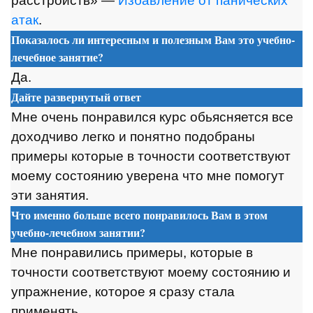
расстройств» —
Избавление от панических
атак
.
Показалось ли интересным и полезным Вам это учебно-
лечебное занятие?
Да.
Дайте развернутый ответ
Мне очень понравился курс обьясняется все
доходчиво легко и понятно подобраны
примеры которые в точности соответствуют
моему состоянию уверена что мне помогут
эти занятия.
Что именно больше всего понравилось Вам в этом
учебно-лечебном занятии?
Мне понравились примеры, которые в
точности соответствуют моему состоянию и
упражнение, которое я сразу стала
применять.