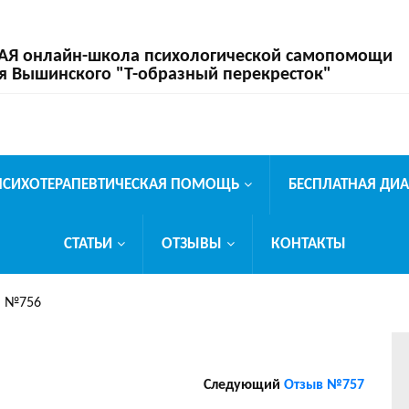
 онлайн-школа психологической самопомощи
я Вышинского "Т-образный перекресток"
ПСИХОТЕРАПЕВТИЧЕСКАЯ ПОМОЩЬ
БЕСПЛАТНАЯ ДИ
СТАТЬИ
ОТЗЫВЫ
КОНТАКТЫ
в №756
Следующий
Отзыв №757