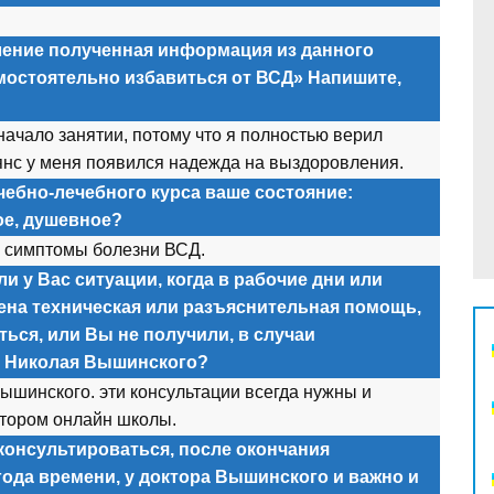
ление полученная информация из данного
амостоятельно избавиться от ВСД» Напишите,
ачало занятии, потому что я полностью верил
янс у меня появился надежда на выздоровления.
чебно-лечебного курса ваше состояние:
ое, душевное?
 симптомы болезни ВСД.
и у Вас ситуации, когда в рабочие дни или
ена техническая или разъяснительная помощь,
ься, или Вы не получили, в случаи
а Николая Вышинского?
Вышинского. эти консультации всегда нужны и
атором онлайн школы.
консультироваться, после окончания
года времени, у доктора Вышинского и важно и