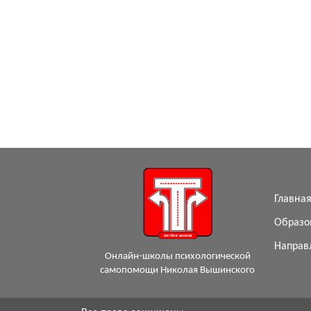
Главна
Образо
Направ
Онлайн-школы психологической
самопомощи Николая Вышинского