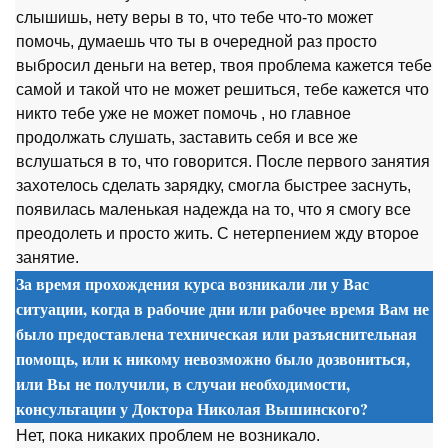
слышишь, нету веры в то, что тебе что-то может
помочь, думаешь что ты в очередной раз просто
выбросил деньги на ветер, твоя проблема кажется тебе
самой и такой что не может решиться, тебе кажется что
никто тебе уже не может помочь , но главное
продолжать слушать, заставить себя и все же
вслушаться в то, что говорится. После первого занятия
захотелось сделать зарядку, смогла быстрее заснуть,
появилась маленькая надежда на то, что я смогу все
преодолеть и просто жить. С нетерпением жду второе
занятие.
За время прохождения курса возникали ли у Вас
ситуации, когда в рабочие дни или рабочее время Вам не
было предоставлена техническая или разъяснительная
помощь, или к никому невозможно было дозвониться,
или Вы не получили, в случаи необходимости,
консультации у Доктора Николая Вышинского?
Нет, пока никаких проблем не возникало.