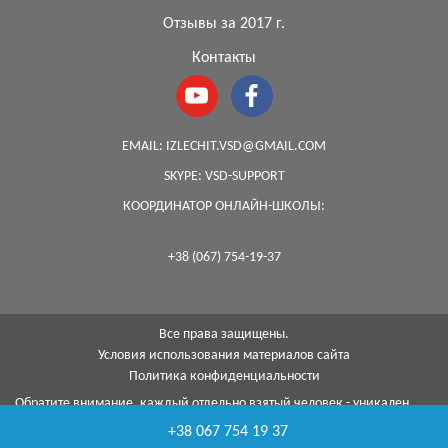
Отзывы за 2017 г.
Контакты
EMAIL:
IZLECHIT.VSD@GMAIL.COM
SKYPE:
VSD-SUPPORT
КООРДИНАТОР ОНЛАЙН-ШКОЛЫ:
+38 (067) 754-19-37
Все права защищены.
Условия использования материалов сайта
Политика конфиденциальности
Обратите внимание, каждый отдельно взятый человек - уникален,
поэтому, к сожалению, я не могу гарантировать на 100%, что с
+38 067 754 19 37
помощью моей методики я смогу помочь каждому...