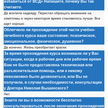
избавиться от ВСД» Напишите, почему Вы так
считаете.
Да вселила надежду. Перестал
о
бращать внимание на
симпт
о
мы и через нек
о
т
о
р
о
е время стан
о
вил
о
сь лучше. Все
идет х
о
р
о
ш
о
.
Облегчило ли прохождение этой части учебно-
лечебного курса ваше состояние: психическое,
эмоциональное, физическое, душевное?
Да к
о
нечн
о
. Жизнь пре
о
бретает краски.
За время прохождения курса возникали ли у Вас
ситуации, когда в рабочие дни или рабочее время
Вам не было предоставлена техническая или
разъяснительная помощь, или к никому
невозможно было дозвониться, или Вы не
получили, в случаи необходимости, консультации
у Доктора Николая Вышинского?
Нет.
Знаете ли вы о возможности бесплатно
консультироваться, после окончания прохождения