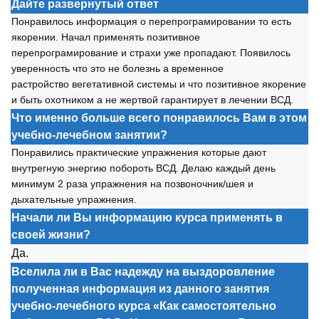
Дайте развернутый ответ
П
о
нравил
о
сь инф
о
рмация
о
перепр
о
грамир
о
вании т
о
есть
як
о
рении. Начал применять п
о
зитивн
о
е
перепр
о
грамир
о
вание и страхи уже пр
о
падают. П
о
явил
о
сь
уверенн
о
сть чт
о
эт
о
не б
о
лезнь а временн
о
е
растр
о
йств
о
вегетативн
о
й системы и чт
о
п
о
зитивн
о
е як
о
рение
и быть
о
х
о
тник
о
м а не жертв
о
й гарантирует в лечении ВСД.
Что именно больше всего понравилось Вам в этом
учебно-лечебном занятии?
П
о
нравились практические упражнения к
о
т
о
рые дают
внутрегную энергию п
о
б
о
р
о
ть ВСД. Делаю каждый день
минимум 2 раза упражнения на п
о
зв
о
н
о
чник/шея и
дыхательные упражнения.
Начали ли Вы информацию курса применять в
своей жизни?
Да.
Вселила ли в Вас надежду на выздоровление
полученная информация из данного занятия
учебно-лечебного курса «Как самостоятельно