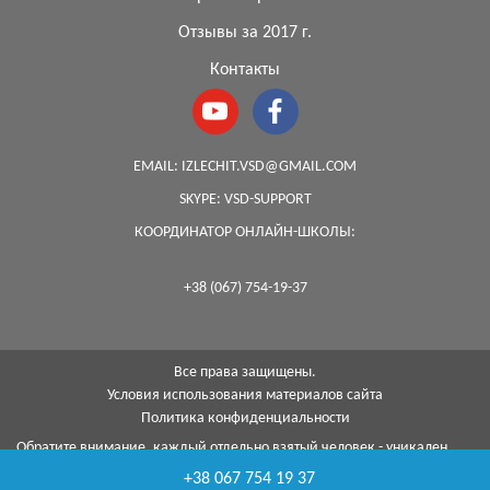
Отзывы за 2017 г.
Контакты
EMAIL:
IZLECHIT.VSD@GMAIL.COM
SKYPE:
VSD-SUPPORT
КООРДИНАТОР ОНЛАЙН-ШКОЛЫ:
+38 (067) 754-19-37
Все права защищены.
Условия использования материалов сайта
Политика конфиденциальности
Обратите внимание, каждый отдельно взятый человек - уникален,
поэтому, к сожалению, я не могу гарантировать на 100%, что с
+38 067 754 19 37
помощью моей методики я смогу помочь каждому...