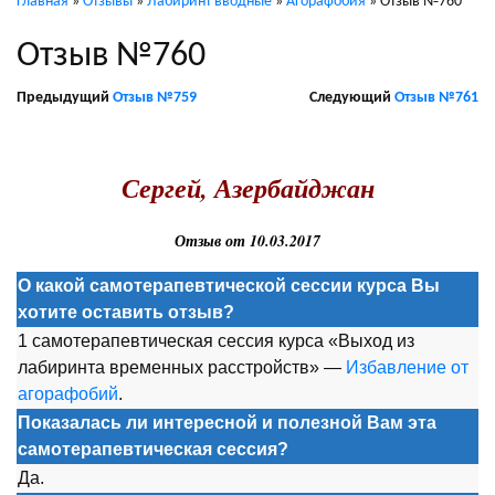
Главная
»
Отзывы
»
Лабиринт вводные
»
Агорафобия
»
Отзыв №760
Отзыв №760
Предыдущий
Отзыв №759
Следующий
Отзыв №761
.
Сергей, Азербайджан
Отзыв от 10.03.2017
О какой самотерапевтической сессии курса Вы
хотите оставить отзыв?
1 самотерапевтическая сессия курса «Выход из
лабиринта временных расстройств» —
Избавление от
агорафобий
.
Показалась ли интересной и полезной Вам эта
самотерапевтическая сессия
?
Да.