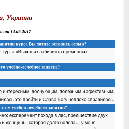
а, Украина
 от 14.06.2017
анятии курса Вы хотите оставить отзыв?
е курса «Выход из лабиринта временных
то учебно-лечебное занятие?
ло интересным, волнующим, полезным и эфективным.
ешилась это пройти и Слава Богу неплохо справилась.
 этом учебно-лечебном занятии?
нно: експеремент похода в лес, предшествие двух
а и женщины, которая долго болела… у меня