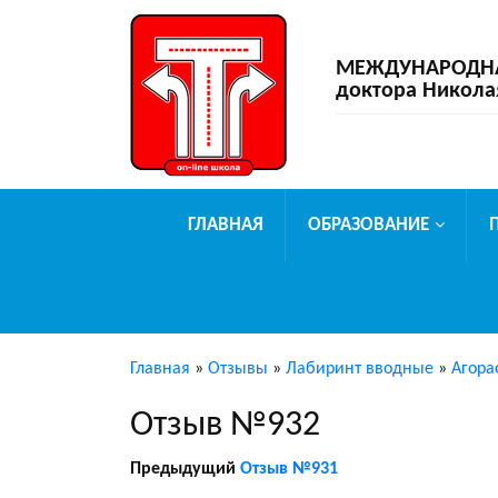
МЕЖДУНАРОДНАЯ
доктора Никола
ГЛАВНАЯ
ОБРАЗОВАНИЕ
Главная
»
Отзывы
»
Лабиринт вводные
»
Агора
Отзыв №932
Предыдущий
Отзыв №931