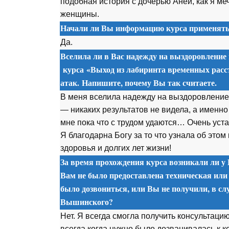
подобная история с дочерью Аней, как я ме
женщины.
Начали ли Вы информацию курса применять 
Да.
Вселила ли в Вас надежду на выздоровление
курса
«Выход из лабиринта временных расс
атак. Напишите, почему Вы так считаете.
В меня вселила надежду на выздоровление
— никаких результатов не видела, а именн
мне пока что с трудом удаются… Очень уст
Я благодарна Богу за то что узнала об этом
здоровья и долгих лет жизни!
За время прохождения курса возникали ли у 
Вам не было предоставлена техническая или
было дозвониться, или Вы не получили, в сл
Вышинского?
Нет. Я всегда смогла получить консультац
всегда когда нужно было дозванивалась к 