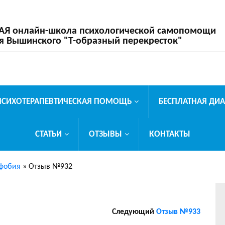
 онлайн-школа психологической самопомощи
я Вышинского "Т-образный перекресток"
ПСИХОТЕРАПЕВТИЧЕСКАЯ ПОМОЩЬ
БЕСПЛАТНАЯ ДИ
СТАТЬИ
ОТЗЫВЫ
КОНТАКТЫ
фобия
»
Отзыв №932
Следующий
Отзыв №933