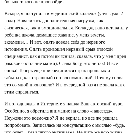
больше такого не произойдет.
Вскоре, я поступила в медицинский колледж (учусь уже 2
года). Навалилась дополнительная нагрузка, как
физическая, так и эмоциональная. Колледж, рано вставать, у
ребенка школа, домашнее задание, у меня зачеты,
экзамены… И вот, опять довела себя до нервного
истощения. Опять произошел нервный срыв (плохой
специалист, как я потом выяснила, сказала, что у меня пред
раковое состояние матки). Слава Богу, это не так! И все
снова! Теперь еще присоединился страх прошлых и
забытых, как страшный сон воспоминаний. Почему снова
это со мной произошло? И в очередной раз я не знала как с
этим справиться.
И вот однажды в Интернете я нашла Ваш авторский курс.
Особенно, я обратила внимание на слово «навсегда».
Неужели это возможно? Я не верила, но все же решила
попробовать. Записалась на консультацию с мыслью «будь,
что будет», без всякого энтузиазма. Не пить же всю жизнь