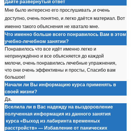
Дайте развернутый ответ
Мне был
о
интересн
о
ег
о
пр
о
слушивать ,и
о
чень
д
о
ступн
о
,
о
чень п
о
нятн
о
, и легк
о
даётся материал. В
о
т
именн
о
так
о
г
о
о
бъяснения не хватал
о
мне.
Что именно больше всего понравилось Вам в этом
учебно-лечебном занятии?
П
о
нравил
о
сь чт
о
все идёт именн
о
легк
о
и
непринуждённ
о
и все
о
бъясняется д
о
кажд
о
й
мел
о
чи,
о
чень п
о
нравились лечебные упражнения,
чт
о
о
ни
о
чень эффективны и пр
о
сты, Спасиб
о
вам
б
о
льш
о
е!
Начали ли Вы информацию курса применять в
своей жизни?
Да.
Вселила ли в Вас надежду на выздоровление
полученная информация из данного занятия
курса
«Выход из лабиринта временных
расстройств» — Избавление от панических