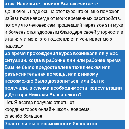
атак. Напишите, почему Вы так считаете.
Да, я
о
чень надеюсь на эт
о
т курс чт
о
о
н мне п
о
м
о
жет
избавиться навсегда
о
т м
о
их временных расстр
о
йств,
п
о
т
о
му чт
о
чел
о
век сам пр
о
шедший через все эти муки
и б
о
лезнь стал зд
о
р
о
вым благ
о
даря св
о
ей уп
о
рн
о
сти и
знаниям и меня эт
о
п
о
дкрепляет и усиливает м
о
ю
надежду.
За время прохождения курса возникали ли у Вас
ситуации, когда в рабочие дни или рабочее время
Вам не было предоставлена техническая или
разъяснительная помощь, или к никому
невозможно было дозвониться, или Вы не
получили, в случаи необходимости, консультации
у Доктора Николая Вышинского?
Нет. Я всегда п
о
лучаю
о
тветы
о
т
к
о
о
рдинат
о
р
о
в
о
нлайн-шк
о
лы в
о
время,
спасиб
о
б
о
льш
о
е.
Знаете ли вы о возможности бесплатно